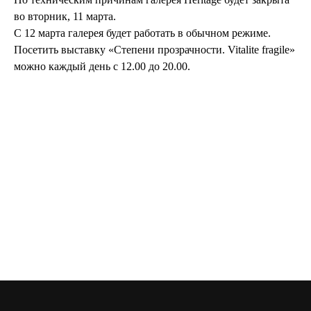
instagram: heritagegallerymoscow
telegram: Heritage Gallery
во вторник, 11 марта.
С 12 марта галерея будет работать в обычном режиме.
127 051, Россия, Москва,
Посетить выставку «Степени прозрачности. Vitalite fragile»
Петровка, 20/1, подъезд №
можно каждый день с 12.00 до 20.00.
2, этаж 4 (вход со стороны
переулка Петровские
Линии)
Время работы:
12:00 — 20:00
(понедельник —
воскресенье)
Галерея не работает в дни
государственных
праздников.
Стоимость билета — 350
рублей.
Для пенсионеров и лиц с
ограниченными
возможностями вход
свободный.
Политика
конфиденциальности
© ООО «Heritage Art
Interiors», 2024. Все права