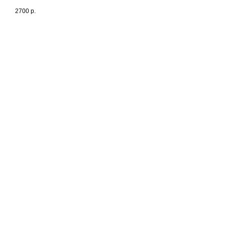
Interiors», 2024. Все права
2700
р.
защищены
Разработка сайта