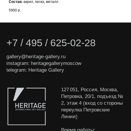
Состав:
акрил, леска, металл
5900
р.