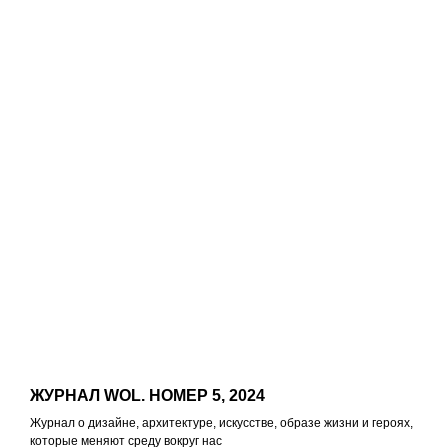
gallery@heritag
e-gallery.ru
instagram: heritagegallerymoscow
telegram: Heritage Gallery
127 051, Россия, Москва,
Петровка, 20/1, подъезд №
2, этаж 4 (вход со стороны
переулка Петровские
Линии)
Время работы:
12:00 — 20:00
(понедельник —
воскресенье)
Галерея не работает в дни
государственных
праздников.
Стоимость билета — 350
рублей.
Для пенсионеров и лиц с
ограниченными
возможностями вход
свободный.
ЖУРНАЛ WOL. НОМЕР 5, 2024
Политика
конфиденциальности
Журнал о дизайне, архитектуре, искусстве, образе жизни и героях,
которые меняют среду вокруг нас
© ООО «Heritage Art