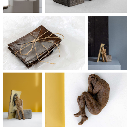
ограниченными
возможностями вход
свободный.
Политика
конфиденциальности
© ООО «Heritage Art
Interiors», 2024. Все права
защищены
Разработка сайта