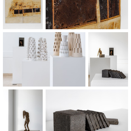
+7 / 495 / 625-02-28
gallery@heritag
e-gallery.ru
instagram: heritagegallerymoscow
telegram: Heritage Gallery
127 051, Россия, Москва,
Петровка, 20/1, подъезд №
2, этаж 4 (вход со стороны
переулка Петровские
Линии)
Время работы:
12:00 — 20:00
(понедельник —
воскресенье)
Галерея не работает в дни
государственных
праздников.
Стоимость билета — 350
рублей.
Для пенсионеров и лиц с