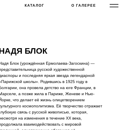
КАТАЛОГ
О ГАЛЕРЕЕ
НАДЯ БЛОК
Надя Блок (урождённая Ермолаева-Загоскина) —
представительница русской художественной
диаспоры и последняя яркая звезда легендарной
«Парижской школы». Родившись в 1925 году в
Болгарии, она провела детство на юге Франции, в
Марселе, а позже жила в Париже, Женеве и Нью-
Йорке, что делает её жизнь олицетворением
культурного космополитизма. Её творчество отражает
глубокую связь с русской живописью, которая,
несмотря на изменения в течение XX века,
продолжала взаимодействовать с мировой