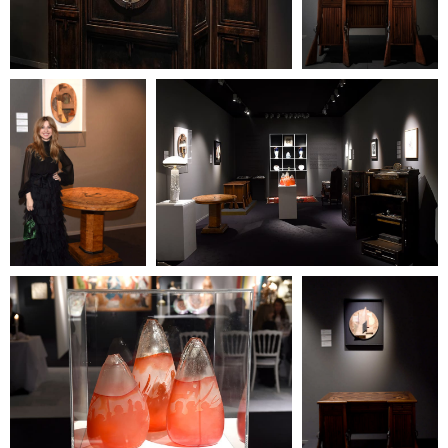
Галерея не работает в дни
государственных
праздников.
Стоимость билета — 350
рублей.
Для пенсионеров и лиц с
ограниченными
возможностями вход
свободный.
Политика
конфиденциальности
© ООО «Heritage Art
Interiors», 2024. Все права
защищены
Разработка сайта