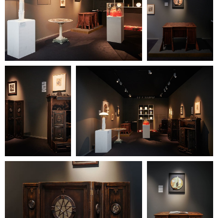
+7 / 495 / 625-02-28
gallery@heritag
e-gallery.ru
instagram: heritagegallerymoscow
telegram: Heritage Gallery
127 051, Россия, Москва,
Петровка, 20/1, подъезд №
2, этаж 4 (вход со стороны
переулка Петровские
Линии)
Время работы:
12:00 — 20:00
(понедельник —
воскресенье)