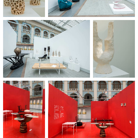
+7 / 495 / 625-02-28
gallery@heritag
e-gallery.ru
instagram: heritagegallerymoscow
telegram: Heritage Gallery
127 051, Россия, Москва,
Петровка, 20/1, подъезд №