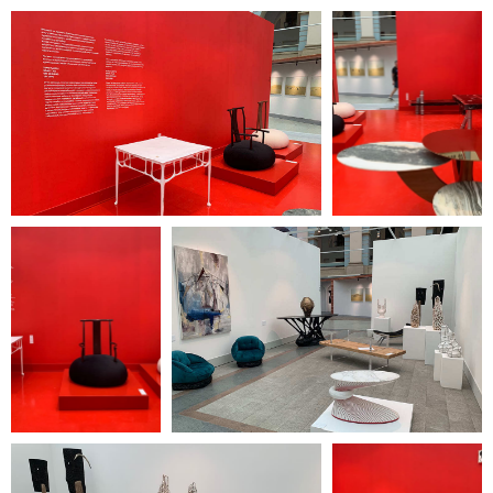
2, этаж 4 (вход со стороны
переулка Петровские
Линии)
Время работы:
12:00 — 20:00
(понедельник —
воскресенье)
Галерея не работает в дни
государственных
праздников.
Стоимость билета — 350
рублей.
Для пенсионеров и лиц с
ограниченными
возможностями вход
свободный.
Политика
конфиденциальности
© ООО «Heritage Art
Interiors», 2024. Все права
защищены
Разработка сайта