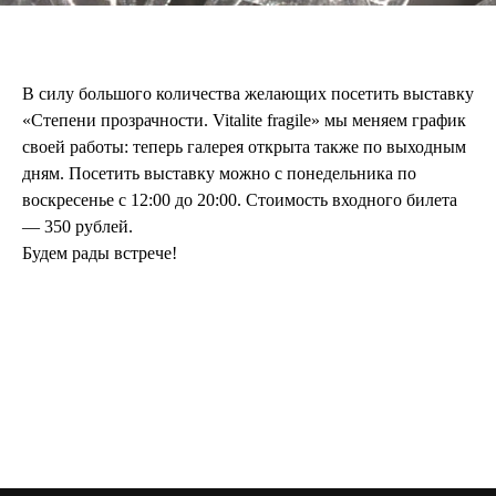
gallery@heritag
e-gallery.ru
instagram: heritagegallerymoscow
telegram: Heritage Gallery
В силу большого количества желающих посетить выставку
127 051, Россия, Москва,
«Степени прозрачности. Vitalite fragile» мы меняем график
Петровка, 20/1, подъезд №
2, этаж 4 (вход со стороны
своей работы: теперь галерея открыта также по выходным
переулка Петровские
дням. Посетить выставку можно с понедельника по
Линии)
воскресенье с 12:00 до 20:00. Стоимость входного билета
Время работы:
— 350 рублей.
12:00 — 20:00
Будем рады встрече!
(понедельник —
воскресенье)
Галерея не работает в дни
государственных
праздников.
Стоимость билета — 350
рублей.
Для пенсионеров и лиц с
ограниченными
возможностями вход
свободный.
Политика
конфиденциальности