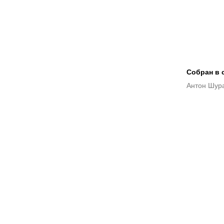
Собран в с
Антон Шур