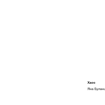
Хаос
Яна Булан