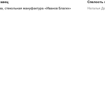
тавец
Спелость 
а, стекольная мануфактура «Иванов Благих»
Наталья Д