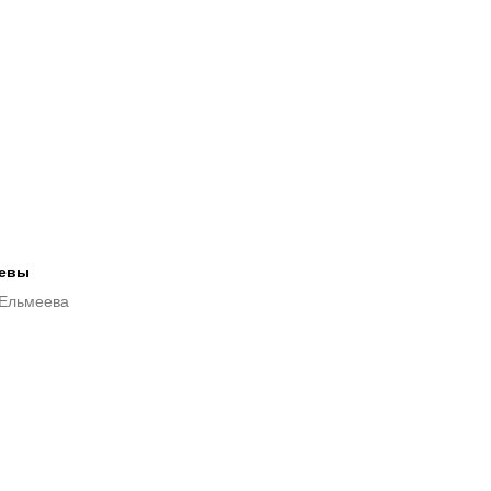
левы
 Ельмеева