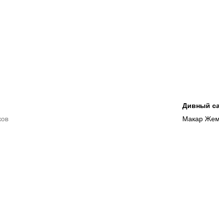
Дивный са
ков
Макар Жем