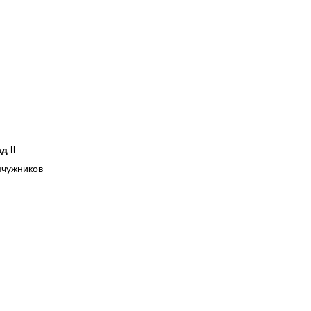
д II
чужников