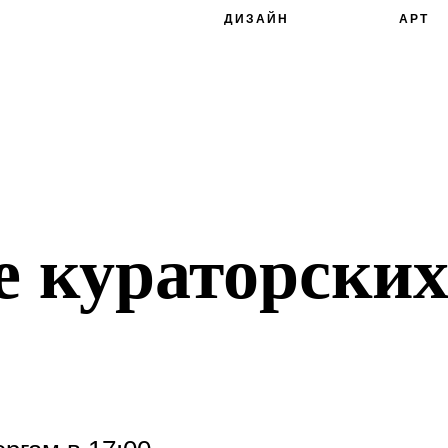
ДИЗАЙН
АРТ
е кураторски