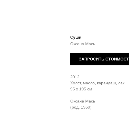
Суши
Оксана Мась
ЗАПРОСИТЬ СТОИМОС
2012
Холст, масло, карандаш, лак
95 х 195 см
Оксана Мась
(род. 1969)