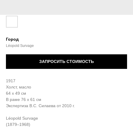
Город
Léopold Survage
ЗАПРОСИТЬ СТОИМОСТЬ
1917
Холст, масло
64 х 49 см
В раме 76 х 61 см
Экспертиза В.С. Силаева от 2010 г.
Léopold Survage
(1879–1968)