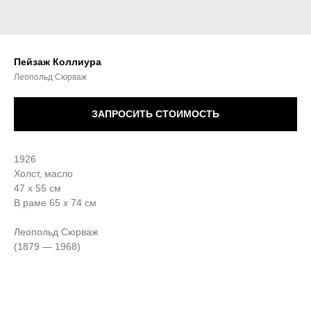
Пейзаж Коллиура
Леопольд Сюрваж
ЗАПРОСИТЬ СТОИМОСТЬ
1926
Холст, масло
47 х 55 см
В раме 65 х 74 см
Леопольд Сюрваж
(1879 — 1968)