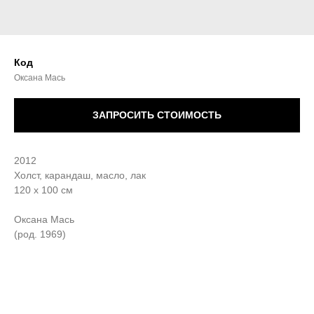
Код
Оксана Мась
ЗАПРОСИТЬ СТОИМОСТЬ
2012
Холст, карандаш, масло, лак
120 х 100 см
Оксана Мась
(род. 1969)