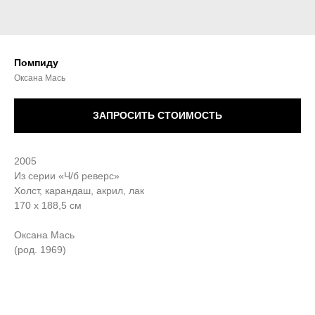
Помпиду
Оксана Мась
ЗАПРОСИТЬ СТОИМОСТЬ
2005
Из серии «Ч/б реверс»
Холст, карандаш, акрил, лак
170 х 188,5 см
Оксана Мась
(род. 1969)