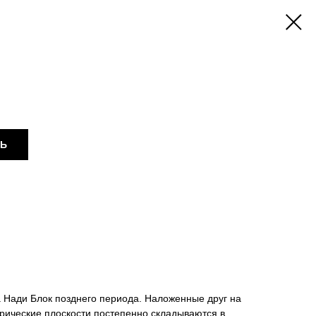
ТЬ
 Нади Блок позднего периода. Наложенные друг на
рические плоскости постепенно складываются в