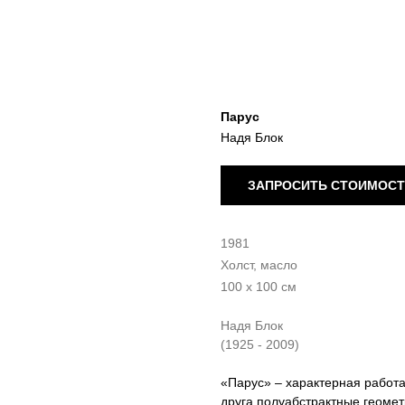
Парус
Надя Блок
ЗАПРОСИТЬ СТОИМОС
1981
Холст, масло
100 х 100 см
Надя Блок
(1925 - 2009)
«Парус» – характерная работа
друга полуабстрактные геомет