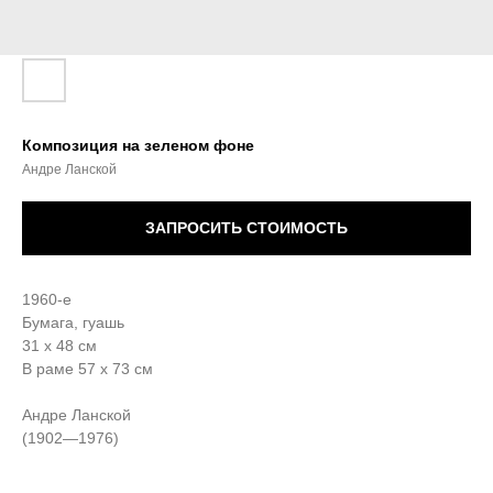
Композиция на зеленом фоне
Андре Ланской
ЗАПРОСИТЬ СТОИМОСТЬ
1960-е
Бумага, гуашь
31 х 48 см
В раме 57 х 73 см
Андре Ланской
(1902—1976)