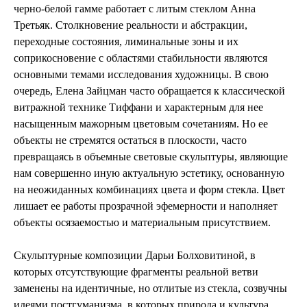
черно-белой гамме работает с литым стеклом Анна
Третьяк. Столкновение реальности и абстракции,
переходные состояния, лиминальные зоны и их
соприкосновение с областями стабильности являются
основными темами исследования художницы. В свою
очередь, Елена Зайцман часто обращается к классической
витражной технике Тиффани и характерным для нее
насыщенным мажорным цветовым сочетаниям. Но ее
объекты не стремятся остаться в плоскости, часто
превращаясь в объемные световые скульптуры, являющие
нам совершенно иную актуальную эстетику, основанную
на неожиданных комбинациях цвета и форм стекла. Цвет
лишает ее работы прозрачной эфемерности и наполняет
объекты осязаемостью и материальным присутствием.
Скульптурные композиции Дарьи Болховитиной, в
которых отсутствующие фрагменты реальной ветви
заменены на идентичные, но отлитые из стекла, созвучны
идеями постгуманизма, в которых природа и культура