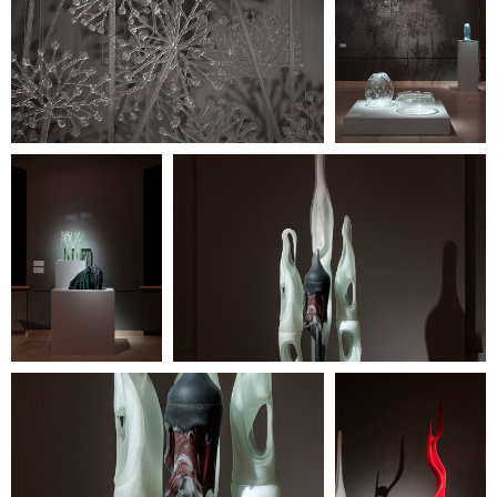
свободный.
Политика
конфиденциальности
© ООО «Heritage Art
Interiors», 2024. Все права
защищены
Разработка сайта