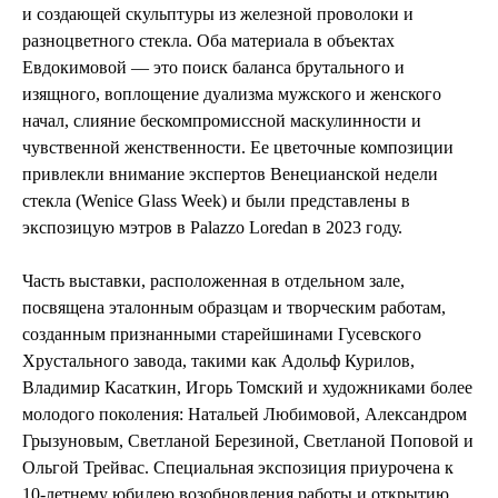
и создающей скульптуры из железной проволоки и
разноцветного стекла. Оба материала в объектах
Евдокимовой — это поиск баланса брутального и
изящного, воплощение дуализма мужского и женского
начал, слияние бескомпромиссной маскулинности и
чувственной женственности. Ее цветочные композиции
привлекли внимание экспертов Венецианской недели
стекла (Wenice Glass Week) и были представлены в
экспозицую мэтров в Palazzo Loredan в 2023 году.
Часть выставки, расположенная в отдельном зале,
посвящена эталонным образцам и творческим работам,
созданным признанными старейшинами Гусевского
Хрустального завода, такими как Адольф Курилов,
Владимир Касаткин, Игорь Томский и художниками более
молодого поколения: Натальей Любимовой, Александром
Грызуновым, Светланой Березиной, Светланой Поповой и
Ольгой Трейвас. Специальная экспозиция приурочена к
10-летнему юбилею возобновления работы и открытию