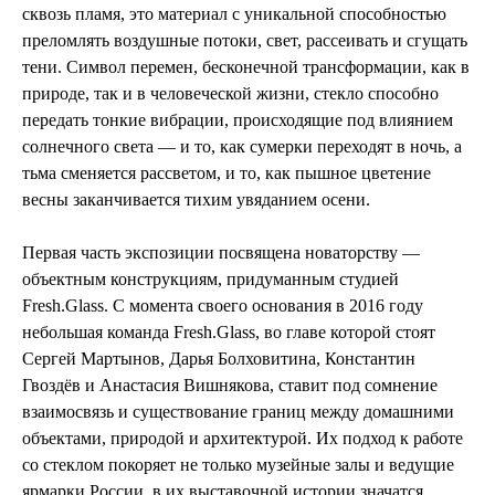
сквозь пламя, это материал с уникальной способностью
преломлять воздушные потоки, свет, рассеивать и сгущать
тени. Символ перемен, бесконечной трансформации, как в
природе, так и в человеческой жизни, стекло способно
передать тонкие вибрации, происходящие под влиянием
солнечного света — и то, как сумерки переходят в ночь, а
тьма сменяется рассветом, и то, как пышное цветение
весны заканчивается тихим увяданием осени.
Первая часть экспозиции посвящена новаторству —
объектным конструкциям, придуманным студией
Fresh.Glass. С момента своего основания в 2016 году
небольшая команда Fresh.Glass, во главе которой стоят
Сергей Мартынов, Дарья Болховитина, Константин
Гвоздёв и Анастасия Вишнякова, ставит под сомнение
взаимосвязь и существование границ между домашними
объектами, природой и архитектурой. Их подход к работе
со стеклом покоряет не только музейные залы и ведущие
ярмарки России, в их выставочной истории значатся