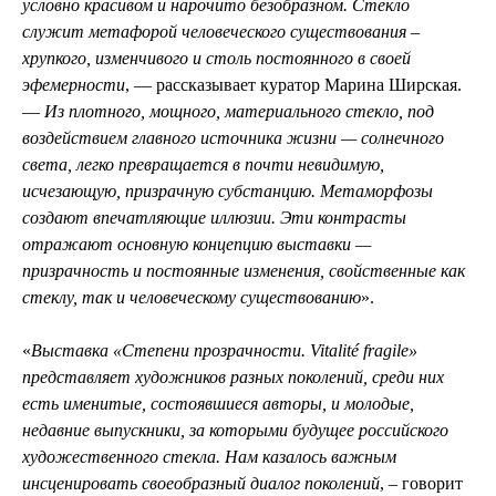
условно красивом и нарочито безобразном. Стекло
служит метафорой человеческого существования –
хрупкого, изменчивого и столь постоянного в своей
эфемерности
, — рассказывает куратор Марина Ширская.
—
Из плотного, мощного, материального стекло, под
воздействием главного источника жизни — солнечного
света, легко превращается в почти невидимую,
исчезающую, призрачную субстанцию. Метаморфозы
создают впечатляющие иллюзии. Эти контрасты
отражают основную концепцию выставки —
призрачность и постоянные изменения, свойственные как
стеклу, так и человеческому существованию
».
«
Выставка «Степени прозрачности. Vitalité fragile»
представляет художников разных поколений, среди них
есть именитые, состоявшиеся авторы, и молодые,
недавние выпускники, за которыми будущее российского
художественного стекла. Нам казалось важным
инсценировать своеобразный диалог поколений
, – говорит