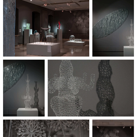
+7 / 495 / 625-02-28
gallery@heritag
e-gallery.ru
instagram: heritagegallerymoscow
telegram: Heritage Gallery
127 051, Россия, Москва,
Петровка, 20/1, подъезд №
2, этаж 4 (вход со стороны
переулка Петровские
Линии)
Время работы:
12:00 — 20:00
(понедельник —
воскресенье)
Галерея не работает в дни
государственных
праздников.
Стоимость билета — 350
рублей.
Для пенсионеров и лиц с
ограниченными
возможностями вход